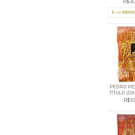
R$30
3
x de
R$100
PEDRO PES
TÍTULO (DA
R$10