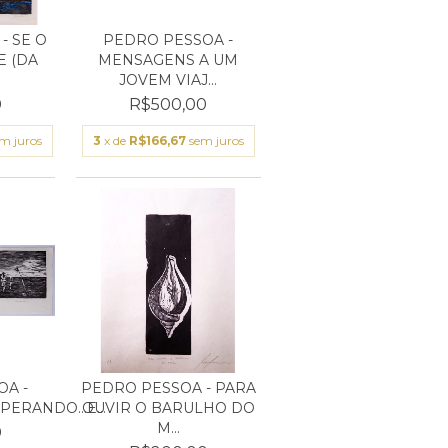
- SE O
PEDRO PESSOA -
E (DA
MENSAGENS A UM
JOVEM VIAJ...
0
R$500,00
m juros
3
x de
R$166,67
sem juros
A -
PEDRO PESSOA - PARA
ERANDO...E...
OUVIR O BARULHO DO
M...
0