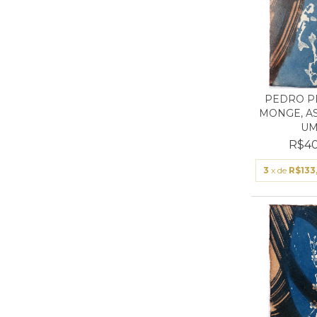
PEDRO PE
MONGE, AS
UMA
R$40
3
x de
R$133