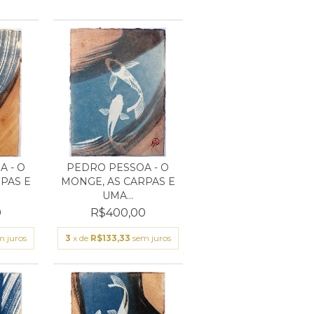
 - O
PEDRO PESSOA - O
PAS E
MONGE, AS CARPAS E
UMA...
0
R$400,00
m juros
3
x de
R$133,33
sem juros