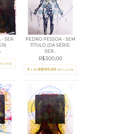
- SER
PEDRO PESSOA - SEM
ER)
TÍTULO (DA SÉRIE:
SER...
0
R$300,00
m juros
3
x de
R$100,00
sem juros