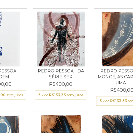
ESSOA -
PEDRO PESSOA - DA
PEDRO PESSOA
GEM
SÉRIE SER
MONGE, AS CAR
UMA...
0,00
R$400,00
R$400,0
,00
sem juros
3
x de
R$133,33
sem juros
3
x de
R$133,33
se