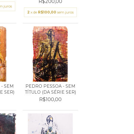
R$200,00
m juros
2
x de
R$100,00
sem juros
- SEM
PEDRO PESSOA - SEM
E SER)
TÍTULO (DA SÉRIE SER)
0
R$100,00