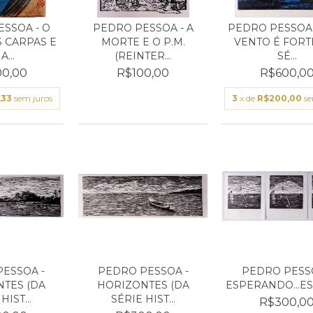
SSOA - O
PEDRO PESSOA - A
PEDRO PESSOA 
 CARPAS E
MORTE E O P.M.
VENTO É FORT
...
(REINTER...
SÉ...
0,00
R$100,00
R$600,0
,33
sem juros
3
x de
R$200,00
se
ESSOA -
PEDRO PESSOA -
PEDRO PESSO
TES (DA
HORIZONTES (DA
ESPERANDO...ESP
HIST...
SÉRIE HIST...
R$300,0