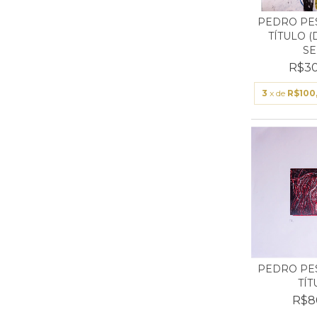
PEDRO PES
TÍTULO (
SER
R$30
3
x de
R$100
PEDRO PES
TÍT
R$8