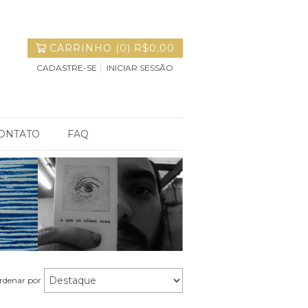
CARRINHO
(
0
)
R$0,00
CADASTRE-SE
INICIAR SESSÃO
ONTATO
FAQ
rdenar por