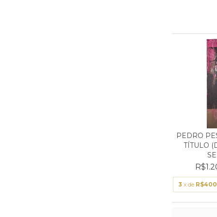
PEDRO PES
TÍTULO (
SER
R$1.2
3
x de
R$400