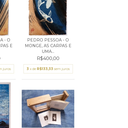
 - O
PEDRO PESSOA - O
PAS E
MONGE, AS CARPAS E
UMA...
0
R$400,00
m juros
3
x de
R$133,33
sem juros