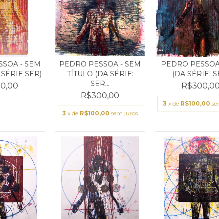
SOA - SEM
PEDRO PESSOA - SEM
PEDRO PESSOA 
 SÉRIE SER)
TÍTULO (DA SÉRIE:
(DA SÉRIE: S
SER...
0,00
R$300,0
R$300,00
3
x de
R$100,00
se
3
x de
R$100,00
sem juros