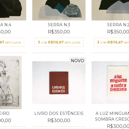
A N.4
SERRA N.3
SERRA N.
0,00
R$350,00
R$350,0
,67
sem juros
3
x de
R$116,67
sem juros
3
x de
R$116,67
sem
NOVO
EIRO
LIVRO DOS ESTÊNCEIS
A LUZ MINGUAN
SOMBRA CRES
0,00
R$300,00
R$300,0