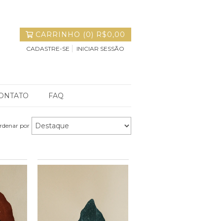
CARRINHO
(
0
)
R$0,00
CADASTRE-SE
INICIAR SESSÃO
ONTATO
FAQ
rdenar por