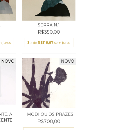
2
SERRA N.1
0
R$350,00
 juros
3
x de
R$116,67
sem juros
NOVO
NOVO
TE, A
I MODI OU OS PRAZES
CENTE
R$700,00
0