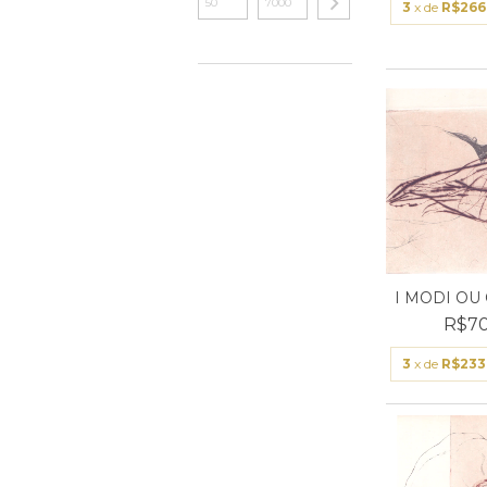
3
x de
R$266
I MODI OU
R$70
3
x de
R$233