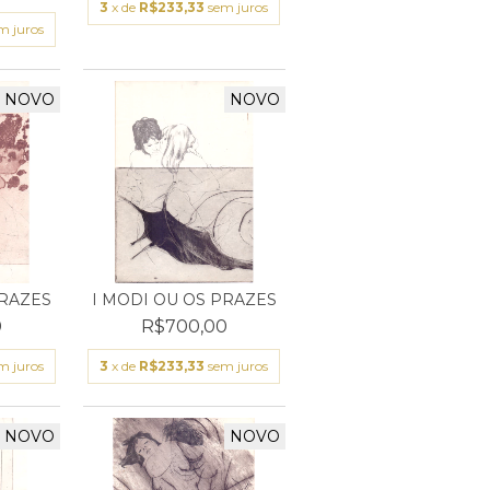
3
x de
R$233,33
sem juros
m juros
NOVO
NOVO
PRAZES
I MODI OU OS PRAZES
0
R$700,00
m juros
3
x de
R$233,33
sem juros
NOVO
NOVO