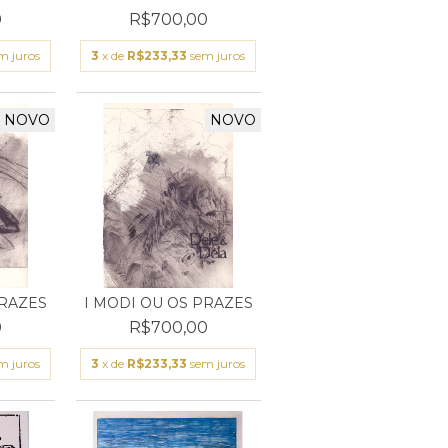
0
R$700,00
m juros
3
x de
R$233,33
sem juros
NOVO
NOVO
PRAZES
I MODI OU OS PRAZES
0
R$700,00
m juros
3
x de
R$233,33
sem juros