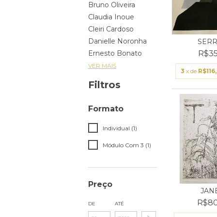
Bruno Oliveira
Claudia Inoue
Cleiri Cardoso
Danielle Noronha
SERR
Ernesto Bonato
R$35
VER MAIS
3
x de
R$116
Filtros
Formato
Individual (1)
Módulo Com 3 (1)
Preço
JAN
R$80
DE
ATÉ