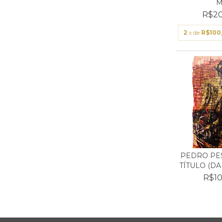
M.
R$20
2
x de
R$100
PEDRO PES
TÍTULO (DA
R$10