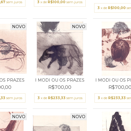
,67
sem juros
3
x de
R$100,00
sem juros
3
x de
R$100,00
se
NOVO
NOVO
 OS PRAZES
I MODI OU OS PRAZES
I MODI OU OS 
0,00
R$700,00
R$700,0
,33
sem juros
3
x de
R$233,33
sem juros
3
x de
R$233,33
se
NOVO
NOVO