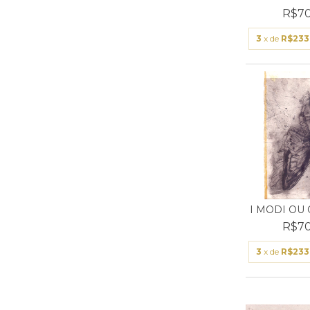
R$70
3
x de
R$233
I MODI OU 
R$70
3
x de
R$233