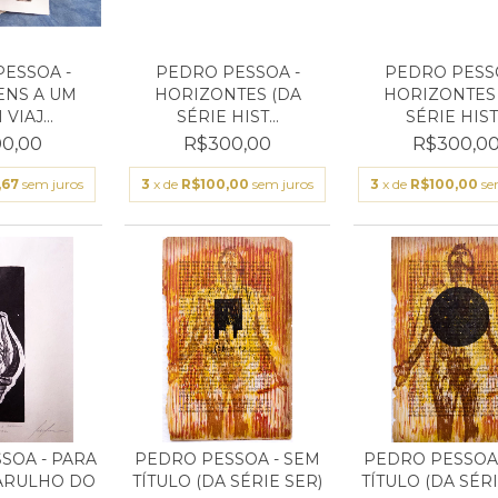
ESSOA -
PEDRO PESSOA -
PEDRO PESSO
NS A UM
HORIZONTES (DA
HORIZONTES
VIAJ...
SÉRIE HIST...
SÉRIE HIST.
0,00
R$300,00
R$300,0
,67
sem juros
3
x de
R$100,00
sem juros
3
x de
R$100,00
se
SOA - PARA
PEDRO PESSOA - SEM
PEDRO PESSOA 
ARULHO DO
TÍTULO (DA SÉRIE SER)
TÍTULO (DA SÉRI