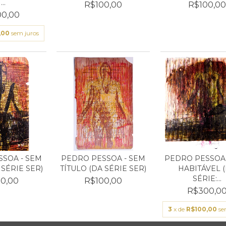
..
R$100,00
R$100,0
0,00
,00
sem juros
SOA - SEM
PEDRO PESSOA - SEM
PEDRO PESSOA 
 SÉRIE SER)
TÍTULO (DA SÉRIE SER)
HABITÁVEL 
SÉRIE:...
0,00
R$100,00
R$300,0
3
x de
R$100,00
se