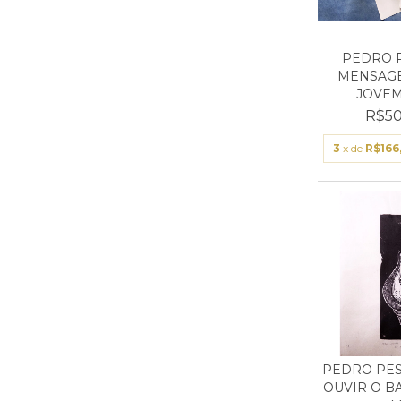
PEDRO P
MENSAGE
JOVEM 
R$50
3
x de
R$166
PEDRO PES
OUVIR O B