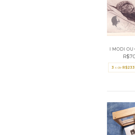
I MODI OU
R$70
3
x de
R$233