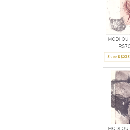
I MODI OU
R$70
3
x de
R$233
I MODI OU